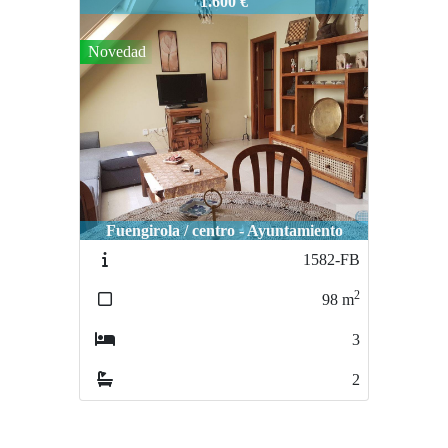
2485-FB
1.600 €
Novedad
Fuengirola / centro - Ayuntamiento
1582-FB
2
98
m
3
2