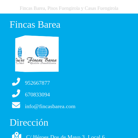
Fincas Barea, Pisos Fuengirola y Casas Fuengirola
Fincas Barea
952667877
670833094
info@fincasbarea.com
Dirección
C/ Héroes Dos de Mayo 3, Local 6