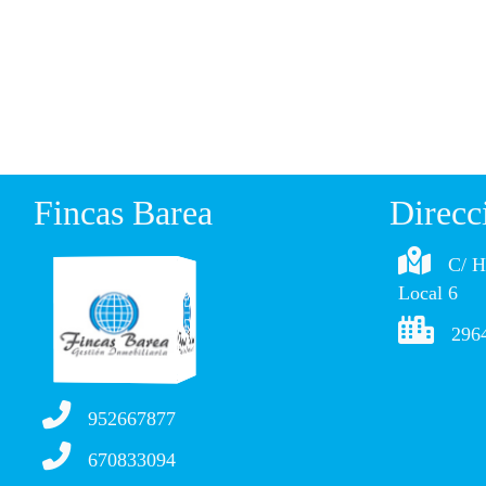
Fincas Barea
Direcc
C/ H
Local 6
2964
952667877
670833094