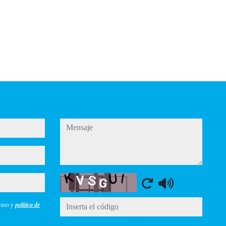
mensaje
Captcha
e uso y
política de