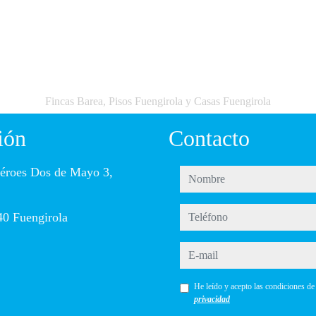
Fincas Barea, Pisos Fuengirola y Casas Fuengirola
ión
Contacto
éroes Dos de Mayo 3,
nombre
teléfono
0 Fuengirola
e-mail
He leído y acepto las condiciones d
privacidad