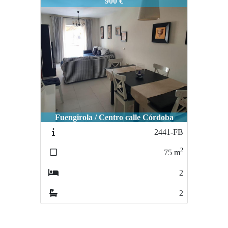
1582-FB
900 €
Fuengirola / Centro calle Córdoba
2441-FB
2
75
m
2
2