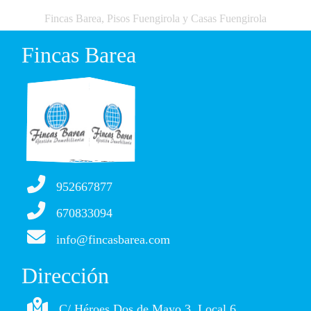
Fincas Barea, Pisos Fuengirola y Casas Fuengirola
Fincas Barea
952667877
670833094
info@fincasbarea.com
Dirección
C/ Héroes Dos de Mayo 3, Local 6