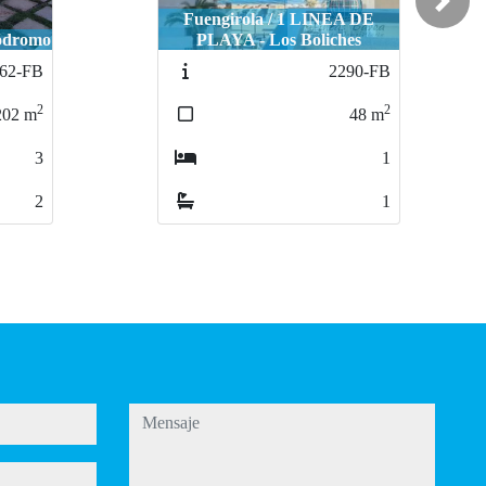
Next
A DE
Fuengirola / Centro estación Bus
es
y Tren
90-FB
2474-FB
2
2
48
m
78
m
1
3
1
2
mensaje