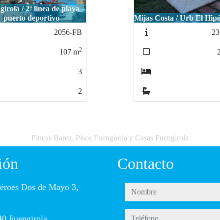
Fuengirola / 1 LINE
Costa / Urb El Hipódromo
PLAYA - Los Bolich
2362-FB
22
2
202
m
3
2
Fincas Barea, Pisos Fuengirola y Casas Fuengirola
ión
Contacto
éroes Dos de Mayo 3,
nombre
teléfono
0 Fuengirola