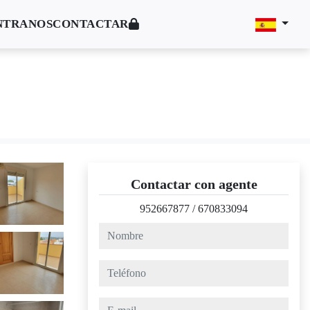
NTRANOS
CONTACTAR
Contactar con agente
952667877
/
670833094
nombre
teléfono
e-mail