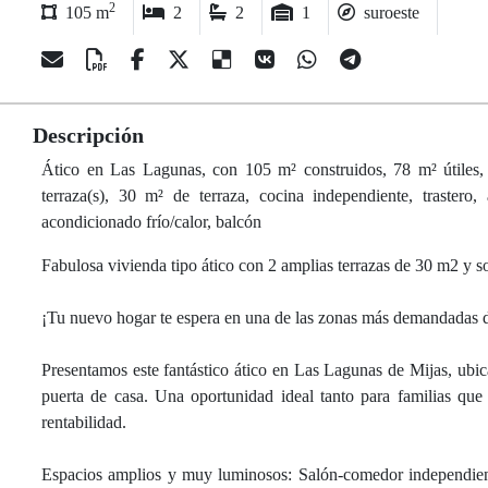
2
105 m
2
2
1
suroeste
Descripción
Ático en Las Lagunas, con 105 m² construidos, 78 m² útiles, 2
terraza(s), 30 m² de terraza, cocina independiente, trastero, 
acondicionado frío/calor, balcón
Fabulosa vivienda tipo ático con 2 amplias terrazas de 30 m2 y 
¡Tu nuevo hogar te espera en una de las zonas más demandadas d
Presentamos este fantástico ático en Las Lagunas de Mijas, ubica
puerta de casa. Una oportunidad ideal tanto para familias qu
rentabilidad.
Espacios amplios y muy luminosos: Salón-comedor independiente