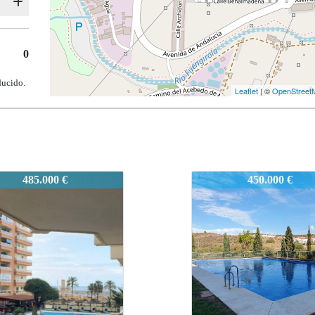
0
ducido.
Leaflet
| ©
OpenStreet
-FB
2524-FB
450.000 €
335.000 €