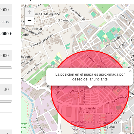
+
−
.000 €
×
La posición en el mapa es aproximada por
deseo del anunciante