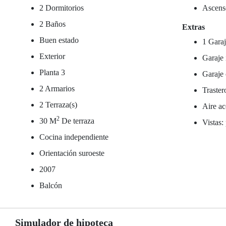
2 Dormitorios
Ascens
2 Baños
Extras
Buen estado
1 Garaj
Exterior
Garaje 
Planta 3
Garaje 
2 Armarios
Traster
2 Terraza(s)
Aire ac
2
30 M
De terraza
Vistas:
Cocina independiente
Orientación suroeste
2007
Balcón
Simulador de hipoteca