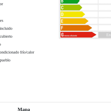
or
es
incluido
En
cubierto
o
ondicionado frío/calor
 pueblo
Mapa