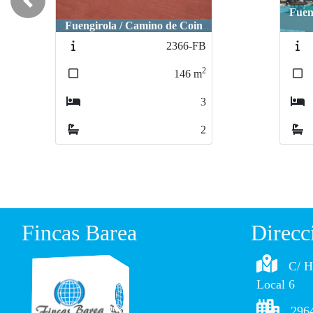
Previous
Fuengirola / 2ª línea de playa
puerto deportivo
Mijas 
2056-FB
2
107
m
3
2
Fincas Barea
Direcc
C/ H
Local 6
2964