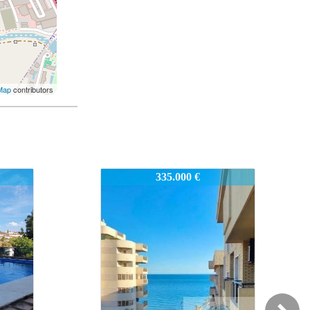
Map
contributors
2524-FB
344.000 €