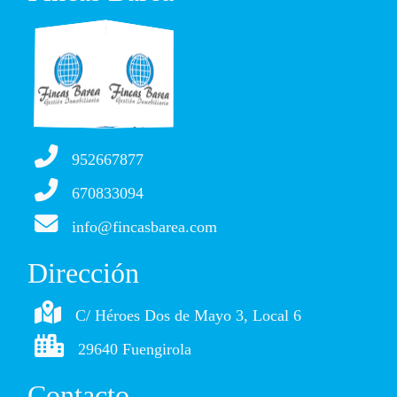
952667877
670833094
info@fincasbarea.com
Dirección
C/ Héroes Dos de Mayo 3, Local 6
29640 Fuengirola
Contacto