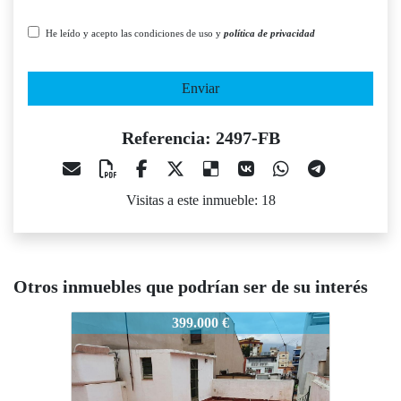
He leído y acepto las condiciones de uso y
política de privacidad
Enviar
Referencia: 2497-FB
Visitas a este inmueble: 18
Otros inmuebles que podrían ser de su interés
2497-FB
2497-FB
2497-F
399.000 €
485.000 €