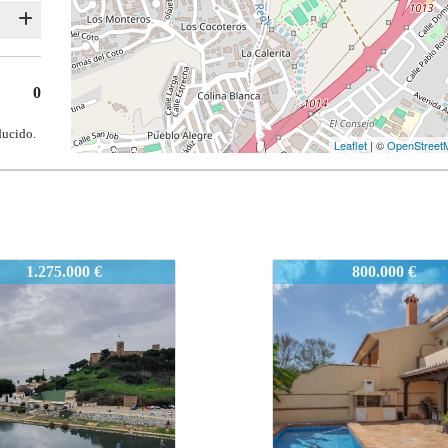
0
ducido.
Leaflet
| ©
OpenStreet
-FB
2444-FB
800.000 €
900.000 €