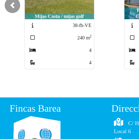
Previous
Fuengirola / PLAYA
Bena
CASTILLO SOHAIL
M
2280-FB
2
368
m
4
3
Fincas Barea
Direcc
C/ H
Local 6