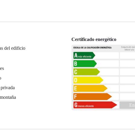
Certificado energético
as del edificio
es
o
 privada
 montaña
En