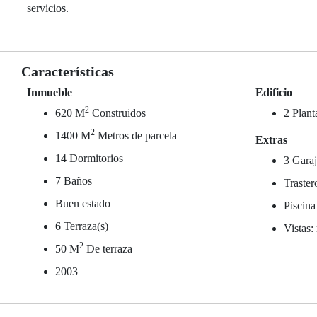
servicios.
Características
Inmueble
Edificio
2
620 M
Construidos
2 Plant
2
1400 M
Metros de parcela
Extras
14 Dormitorios
3 Garaj
7 Baños
Traster
Buen estado
Piscina
6 Terraza(s)
Vistas:
2
50 M
De terraza
2003