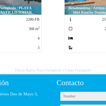
lmádena / Arroyo de la
Fuengirola / 1ª línea de
iel Rancho Domingo
frontal
2515-FB
25
2
217
m
4
3
Fincas Barea, Pisos Fuengirola y Casas Fuengirola
ión
Contacto
éroes Dos de Mayo 3,
nombre