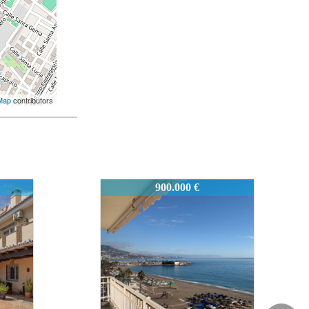
Map
contributors
2444-FB
985.000 €