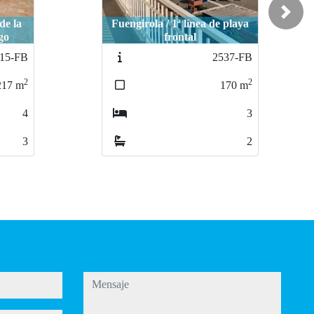
Next
 playa
Fuengirola / Camino de la
Condesa
37-FB
2525-FB
2
2
170
m
163
m
3
3
2
3
mensaje