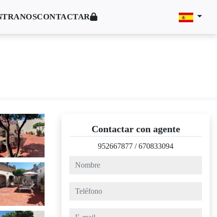
NTRANOS
CONTACTAR
Contactar con agente
952667877
/
670833094
nombre
teléfono
e-mail