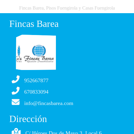
Fincas Barea, Pisos Fuengirola y Casas Fuengirola
Fincas Barea
952667877
670833094
info@fincasbarea.com
Dirección
C/ Héroes Dos de Mayo 3, Local 6