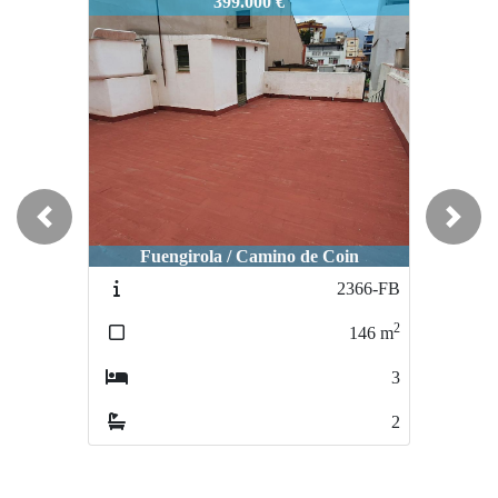
2313-FB
399.000 €
Previous
Next
Fuengirola / Camino de Coin
2366-FB
2
146
m
3
2