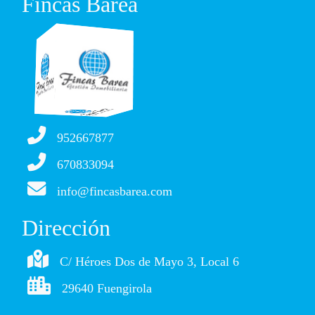
Fincas Barea
952667877
670833094
info@fincasbarea.com
Dirección
C/ Héroes Dos de Mayo 3, Local 6
29640 Fuengirola