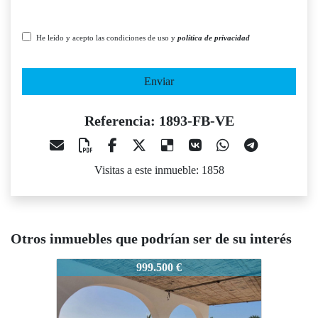
He leído y acepto las condiciones de uso y
política de privacidad
Enviar
Referencia: 1893-FB-VE
Visitas a este inmueble: 1858
Otros inmuebles que podrían ser de su interés
1893-FB-VE
1893-FB-VE
1893-F
999.500 €
750.000 €