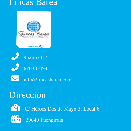
Fincas Barea
952667877
670833094
info@fincasbarea.com
Dirección
C/ Héroes Dos de Mayo 3, Local 6
29640 Fuengirola