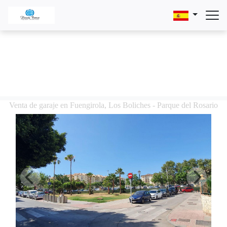
Venta de garaje en Fuengirola, Los Boliches - Parque del Rosario