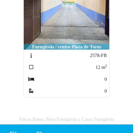
Fuengirola / centro Plaza de Toros
2578-FB
2
12
m
0
0
Fincas Barea, Pisos Fuengirola y Casas Fuengirola