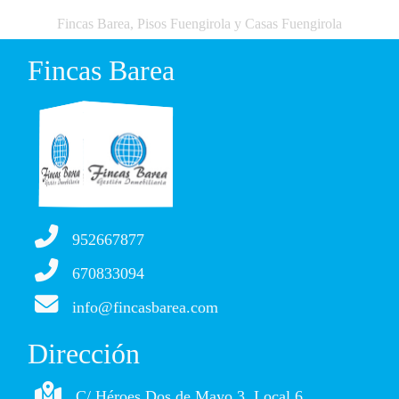
Fincas Barea, Pisos Fuengirola y Casas Fuengirola
Fincas Barea
952667877
670833094
info@fincasbarea.com
Dirección
C/ Héroes Dos de Mayo 3, Local 6