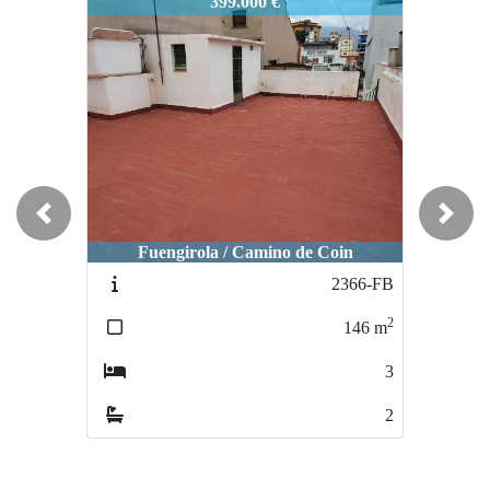
2480-FB
399.000 €
Previous
Next
Fuengirola / Camino de Coin
2366-FB
2
146
m
3
2