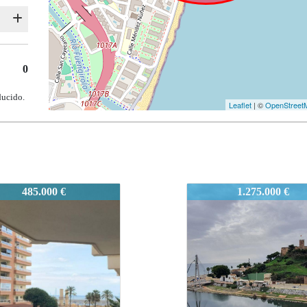
0
ducido.
Leaflet
| ©
OpenStreet
-FB
2537-FB
1.275.000 €
670.000 €