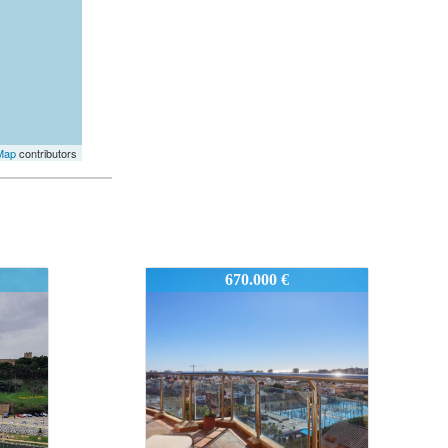
Map
contributors
2537-FB
625.000 €