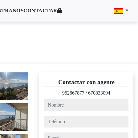
NTRANOS
CONTACTAR
Contactar con agente
952667877
/
670833094
nombre
teléfono
e-mail