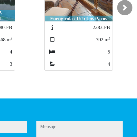
Next
Fuengirola / Castillo Sohail 2ª
Pacos
línea de playa
83-FB
2473-FB
2
2
392
m
134
m
5
3
4
2
mensaje