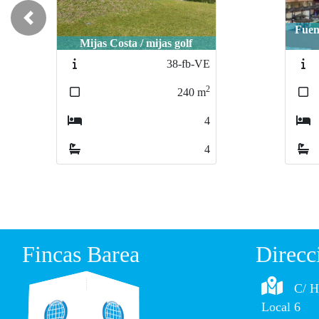
Previous
Fuengirola / 2ª línea de playa
puerto deportivo
C
2056-FB
2
107
m
3
2
Fincas Barea
Direcc
C/ H
Local 6