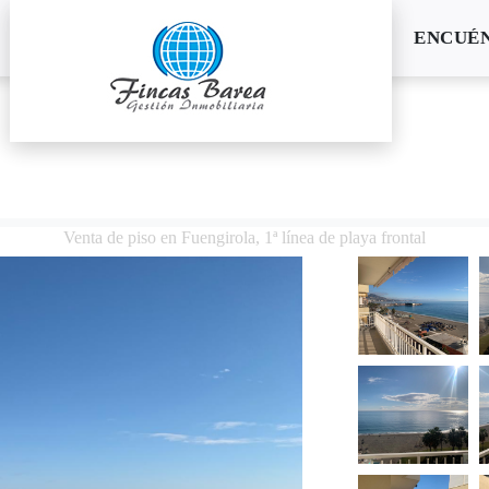
ENCUÉ
Venta de piso en Fuengirola, 1ª línea de playa frontal