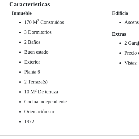
Características
Inmueble
Edificio
2
170 M
Construidos
Ascens
3 Dormitorios
Extras
2 Baños
2 Garaj
Buen estado
Precio 
Exterior
Vistas:
Planta 6
2 Terraza(s)
2
10 M
De terraza
Cocina independiente
Orientación sur
1972