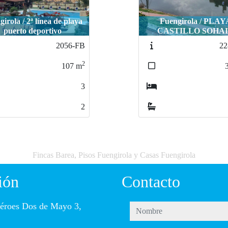
Fuengirola / PLAYA
ASTILLO SOHAIL
Fuengirola / Urb Los 
2280-FB
22
2
368
m
4
3
Fincas Barea, Pisos Fuengirola y Casas Fuengirola
ión
Contacto
éroes Dos de Mayo 3,
nombre