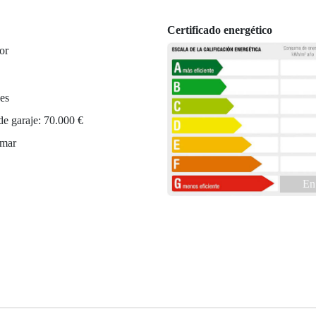
Certificado energético
or
es
de garaje: 70.000 €
 mar
En