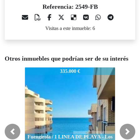
Referencia: 2549-FB
Visitas a este inmueble: 6
Otros inmuebles que podrían ser de su interés
549-FB
2549-FB
2549-FB
335.000 €
344.000 €
Previous
Next
Fuengirola / 1 LINEA DE PLAYA - Los