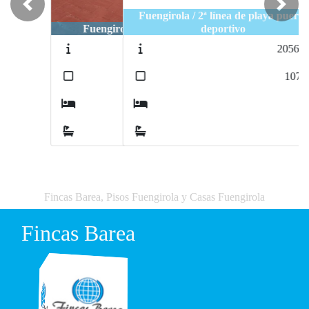
Previous
Next
Fuengirola / 2ª línea de playa puerto
deportivo
2056-FB
2
107
m
3
2
Fincas Barea, Pisos Fuengirola y Casas Fuengirola
Fincas Barea