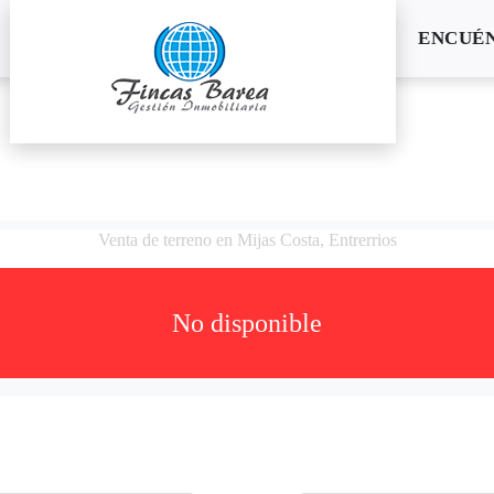
ENCUÉ
Venta de terreno en Mijas Costa, Entrerrios
No disponible