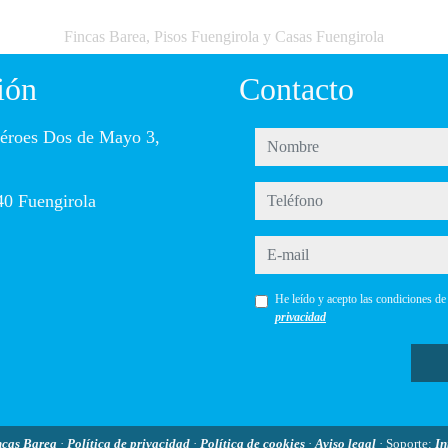
Fincas Barea, Pisos Fuengirola y Casas Fuengirola
ión
Contacto
éroes Dos de Mayo 3,
nombre
teléfono
0 Fuengirola
e-mail
He leído y acepto las condiciones d
privacidad
ncas Barea
·
Política de privacidad
·
Política de cookies
·
Aviso legal
· Soporte:
I