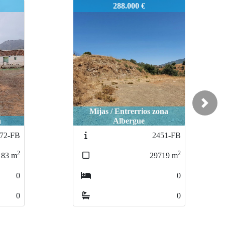
2423-FB
288.000 €
Next
Mijas / Entrerrios zona
a
Albergue
72-FB
2451-FB
2
2
83
m
29719
m
0
0
0
0