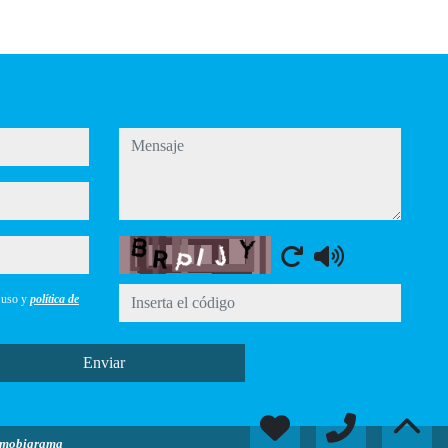
mensaje
Captcha
e uso y
política de
Enviar
nmobigrama