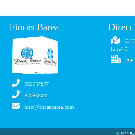
Fincas Barea
Direcc
C/ H
Local 6
2964
952667877
670833094
info@fincasbarea.com
© 2026
Fi