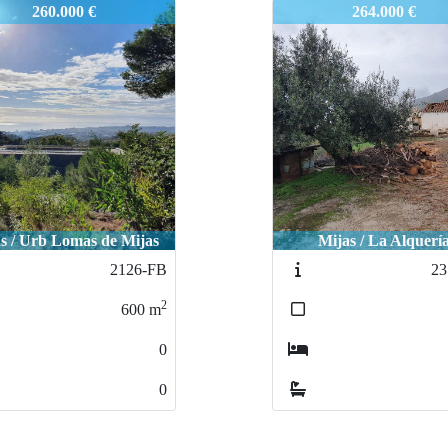
-FB
2423-FB
260.000 €
264.000 €
s / Urb Lomas de Mijas
Mijas / La Alquerí
2126-FB
23
2
600
m
0
0