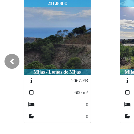
2423-FB
2423
231.000 €
Previous
Mijas / Lomas de Mijas
Mija
2067-FB
2
600
m
0
0