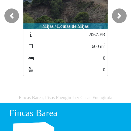
Previous
Next
Mijas / Lomas de Mijas
Mijas / Urb Lomas de Mijas
2067-FB
2126-FB
2
2
600
m
600
m
0
0
0
0
Fincas Barea, Pisos Fuengirola y Casas Fuengirola
Fincas Barea