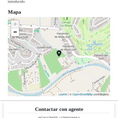
introducido.
Mapa
+
−
Leaflet
| ©
OpenStreetMap
contributors
Contactar con agente