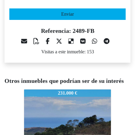
Enviar
Referencia: 2489-FB
Visitas a este inmueble: 153
Otros inmuebles que podrían ser de su interés
2489-FB
2489-FB
2
231.000 €
260.000 €