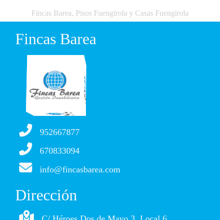
Fincas Barea, Pisos Fuengirola y Casas Fuengirola
Fincas Barea
952667877
670833094
info@fincasbarea.com
Dirección
C/ Héroes Dos de Mayo 3, Local 6