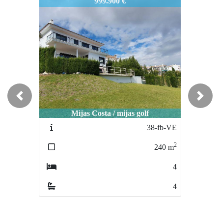
1621-FB
999.900 €
Previous
Next
Mijas Costa / mijas golf
38-fb-VE
2
240
m
4
4