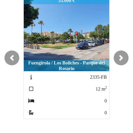
2407-FB
33.000 €
Previous
Next
Fuengirola / Los Boliches - Parque del
Rosario
2335-FB
2
12
m
0
0