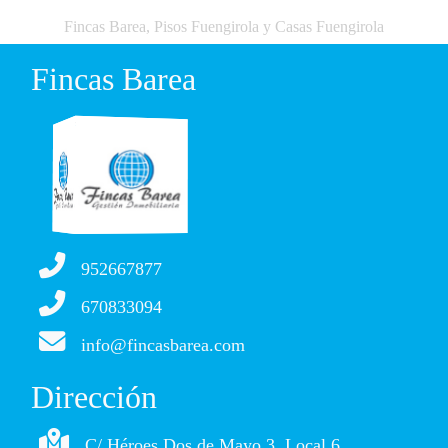
Fincas Barea, Pisos Fuengirola y Casas Fuengirola
Fincas Barea
952667877
670833094
info@fincasbarea.com
Dirección
C/ Héroes Dos de Mayo 3, Local 6