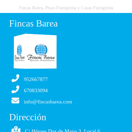
Fincas Barea, Pisos Fuengirola y Casas Fuengirola
Fincas Barea
952667877
670833094
info@fincasbarea.com
Dirección
C/ Héroes Dos de Mayo 3, Local 6