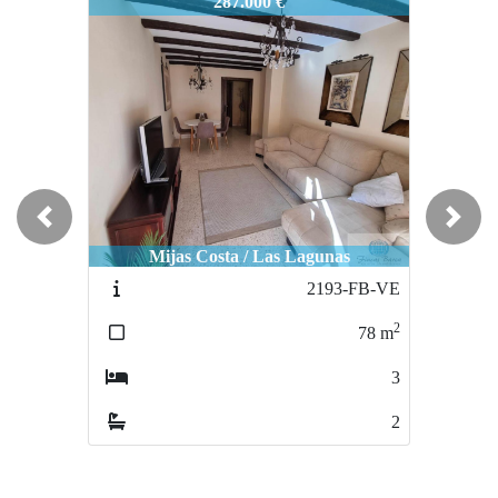
2466-FB
287.000 €
Previous
Next
Mijas Costa / Las Lagunas
2193-FB-VE
2
78
m
3
2