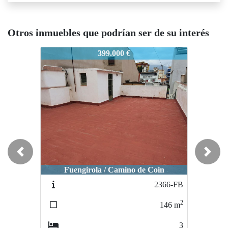
Otros inmuebles que podrían ser de su interés
510-FB
2510-FB
2510-FB
399.000 €
335.000 €
Previous
Next
Fuengirola / 1 LINEA DE PLAYA - Los
Fuengirol
Fuengirola / Camino de Coin
Boliches
2366-FB
2290-FB
2
2
146
m
48
m
3
1