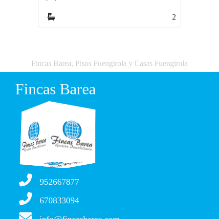
2
1
Fincas Barea, Pisos Fuengirola y Casas Fuengirola
Fincas Barea
952667877
670833094