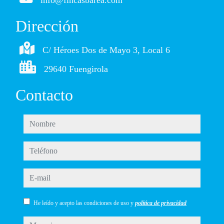
info@fincasbarea.com
Dirección
C/ Héroes Dos de Mayo 3, Local 6
29640 Fuengirola
Contacto
nombre
teléfono
e-mail
He leído y acepto las condiciones de uso y
política de privacidad
mensaje