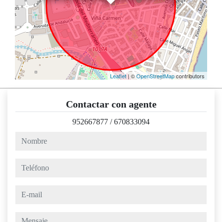
Leaflet
| ©
OpenStreetMap
contributors
Contactar con agente
952667877
/
670833094
nombre
teléfono
e-mail
mensaje