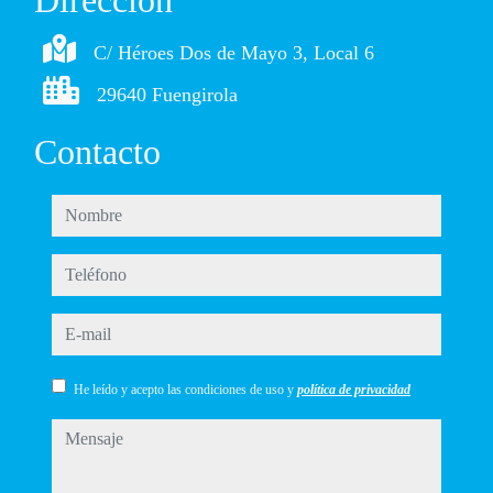
Dirección
C/ Héroes Dos de Mayo 3, Local 6
29640 Fuengirola
Contacto
nombre
teléfono
e-mail
He leído y acepto las condiciones de uso y
política de privacidad
mensaje