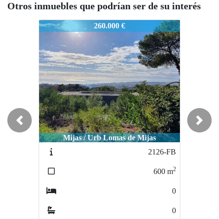
Otros inmuebles que podrían ser de su interés
534-FB
2534-FB
2534-FB
260.000 €
264.000 €
Previous
Next
Mijas / Urb Lomas de Mijas
Mijas / La Alquería
2126-FB
2372-FB
2
2
600
m
83
m
0
0
0
0