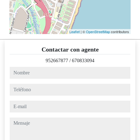
Leaflet
| ©
OpenStreetMap
contributors
Contactar con agente
952667877
/
670833094
nombre
teléfono
e-mail
mensaje